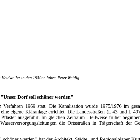
: Heidweiler in den 1950er Jahre, Peter Weidig
"Unser Dorf soll schöner werden"
m Verfahren 1969 statt. Die Kanalisation wurde 1975/1976 im gesa
eine eigene Kläranlage errichtet. Die Landesstraßen (L 43 und L 49)
flaster ausgeführt. Im gleichen Zeitraum - teilweise früher beginn
Wasserversorgungsleitungen die Ortsstraßen in Trägerschaft der Ge
schöner werden" hat der Architekt, Städte- und Regionalplaner Kurt