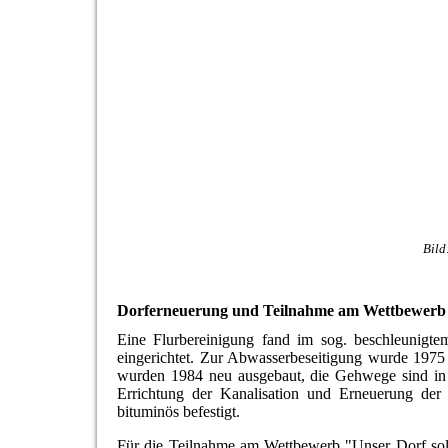
Bild
Dorferneuerung und Teilnahme am Wettbewerb 
Eine Flurbereinigung fand im sog. beschleunigte
eingerichtet. Zur Abwasserbeseitigung wurde 1975 
wurden 1984 neu ausgebaut, die Gehwege sind in P
Errichtung der Kanalisation und Erneuerung der 
bituminös befestigt.
Für die Teilnahme am Wettbewerb "Unser Dorf soll 