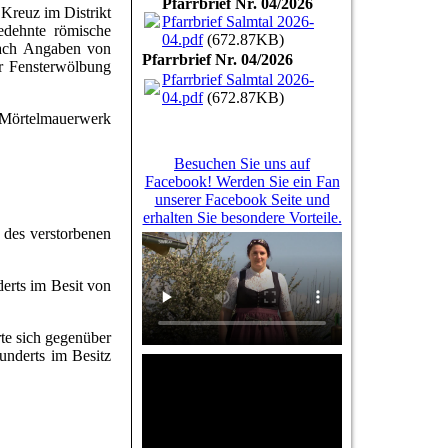
Pfarrbrief Nr. 04/2026
Kreuz im Distrikt
Pfarrbrief Salmtal 2026-
edehnte römische
04.pdf
(672.87KB)
nach Angaben von
Pfarrbrief Nr. 04/2026
er Fensterwölbung
Pfarrbrief Salmtal 2026-
04.pdf
(672.87KB)
s Mörtelmauerwerk
Besuchen Sie uns auf
Facebook! Werden Sie ein Fan
unserer Facebook Seite und
erhalten Sie besondere Vorteile.
 des verstorbenen
erts im Besit von
rte sich gegenüber
underts im Besitz
.