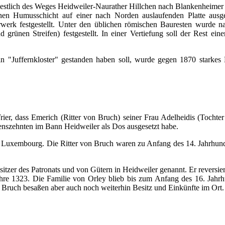
westlich des Weges Heidweiler-Naurather Hillchen nach Blankenheimer 
nnen Humusschicht auf einer nach Norden auslaufenden Platte ausg
werk festgestellt. Unter den üblichen römischen Bauresten wurde 
grünen Streifen) festgestellt. In einer Vertiefung soll der Rest ein
in "Juffernkloster" gestanden haben soll, wurde gegen 1870 starke
ier, dass Emerich (Ritter von Bruch) seiner Frau Adelheidis (Tochter
henszehnten im Bann Heidweiler als Dos ausgesetzt habe.
 Luxembourg. Die Ritter von Bruch waren zu Anfang des 14. Jahrhund
itzer des Patronats und von Gütern in Heidweiler genannt. Er reversie
hre 1323. Die Familie von Orley blieb bis zum Anfang des 16. Jahrh
t Bruch besaßen aber auch noch weiterhin Besitz und Einkünfte im Ort