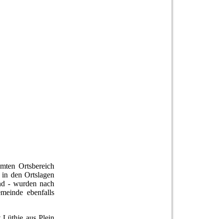
mten Ortsbereich
 in den Ortslagen
end - wurden nach
meinde ebenfalls
 Lüthje aus Plein