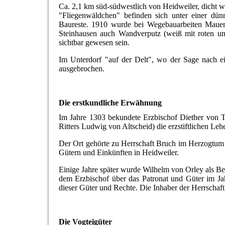
Ca. 2,1 km süd-südwestlich von Heidweiler, dicht 
"Fliegenwäldchen" befinden sich unter einer dü
Baureste. 1910 wurde bei Wegebauarbeiten Mauer
Steinhausen auch Wandverputz (weiß mit roten und 
sichtbar gewesen sein.
Im Unterdorf "auf der Delt", wo der Sage nach e
ausgebrochen.
Die erstkundliche Erwähnung
Im Jahre 1303 bekundete Erzbischof Diether von Tr
Ritters Ludwig von Altscheid) die erzstiftlichen Le
Der Ort gehörte zu Herrschaft Bruch im Herzogtum
Gütern und Einkünften in Heidweiler.
Einige Jahre später wurde Wilhelm von Orley als Bes
dem Erzbischof über das Patronat und Güter im Ja
dieser Güter und Rechte. Die Inhaber der Herrschaf
Die Vogteigüter