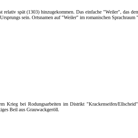
t relativ spät (1303) hinzugekommen. Das einfache "Weiler", das de
rsprungs sein. Ortsnamen auf "Weiler" im romanischen Sprachraum "v
dem Krieg bei Rodungsarbeiten im Distrikt "Krackenseifen/Ellschei
kiges Beil aus Grauwackgeröll.