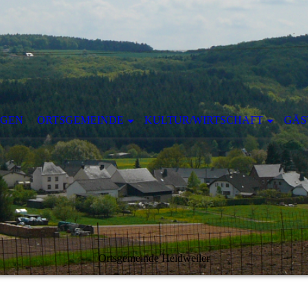
NGEN
ORTSGEMEINDE
KULTUR/WIRTSCHAFT
GÄS
Ortsgemeinde Heidweiler